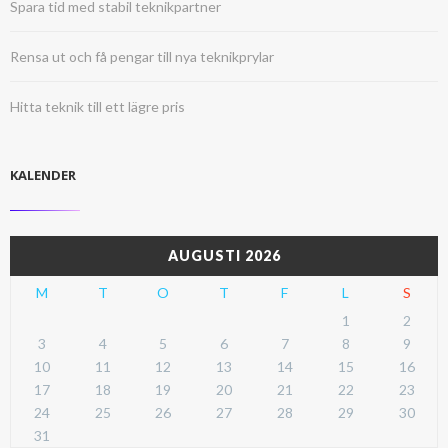
Spara tid med stabil teknikpartner
Rensa ut och få pengar till nya teknikprylar
Hitta teknik till ett lägre pris
KALENDER
AUGUSTI 2026
M
T
O
T
F
L
S
1
2
3
4
5
6
7
8
9
10
11
12
13
14
15
16
17
18
19
20
21
22
23
24
25
26
27
28
29
30
31